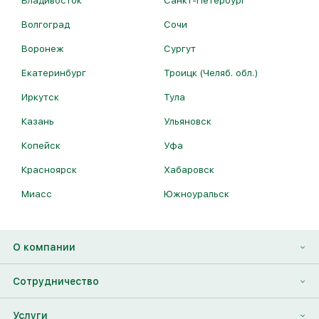
Владивосток
Санкт-Петербург
Волгоград
Сочи
Воронеж
Сургут
Екатеринбург
Троицк (Челяб. обл.)
Иркутск
Тула
Казань
Ульяновск
Копейск
Уфа
Красноярск
Хабаровск
Миасс
Южноуральск
О компании
О нас
Сотрудничество
Отзывы
Франшиза
Услуги