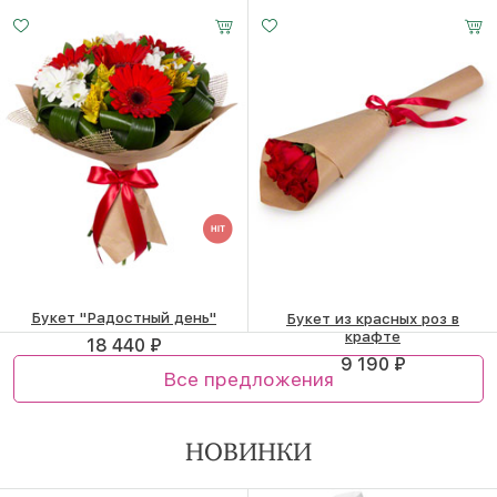
Малый
Средний
Большой
22 560 ₽
14 670 ₽
15-30 см
25-35 см
35-35 см
Букет "Радостный день"
Букет из красных роз в
крафте
18 440 ₽
9 190 ₽
Все предложения
НОВИНКИ